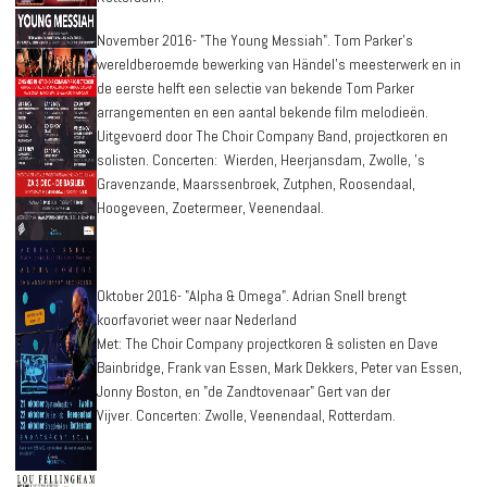
November 2016- "The Young Messiah". Tom Parker’s
wereldberoemde bewerking van Händel’s meesterwerk en in
de eerste helft een selectie van bekende Tom Parker
arrangementen en een aantal bekende film melodieën.
Uitgevoerd door The Choir Company Band, projectkoren en
solisten. Concerten: Wierden, Heerjansdam, Zwolle, 's
Gravenzande, Maarssenbroek, Zutphen, Roosendaal,
Hoogeveen, Zoetermeer, Veenendaal.
Oktober 2016- "Alpha & Omega". Adrian Snell brengt
koorfavoriet weer naar Nederland
Met: The Choir Company projectkoren & solisten en Dave
Bainbridge, Frank van Essen, Mark Dekkers, Peter van Essen,
Jonny Boston, en "de Zandtovenaar" Gert van der
Vijver. Concerten: Zwolle, Veenendaal, Rotterdam.