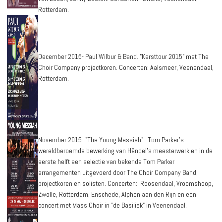
Rotterdam.
December 2015- Paul Wilbur & Band. "Kersttour 2015" met The
Choir Company projectkoren. Concerten: Aalsmeer, Veenendaal,
Rotterdam.
November 2015- "The Young Messiah". Tom Parker’s
wereldberoemde bewerking van Händel’s meesterwerk en in de
eerste helft een selectie van bekende Tom Parker
arrangementen uitgevoerd door The Choir Company Band,
projectkoren en solisten. Concerten: Roosendaal, Vroomshoop,
Zwolle, Rotterdam, Enschede, Alphen aan den Rijn en een
concert met Mass Choir in "de Basiliek" in Veenendaal.